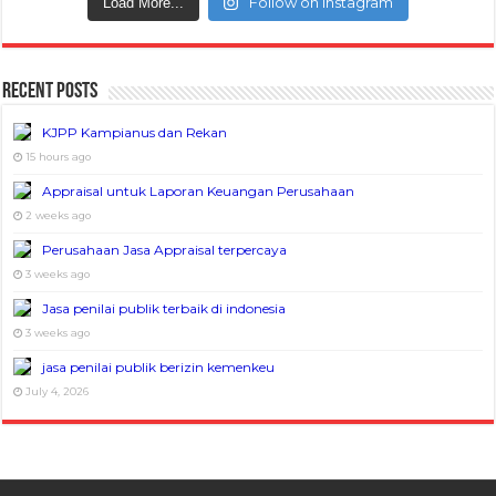
Follow on Instagram
Load More...
Recent Posts
KJPP Kampianus dan Rekan
15 hours ago
Appraisal untuk Laporan Keuangan Perusahaan
2 weeks ago
Perusahaan Jasa Appraisal terpercaya
3 weeks ago
Jasa penilai publik terbaik di indonesia
3 weeks ago
jasa penilai publik berizin kemenkeu
July 4, 2026