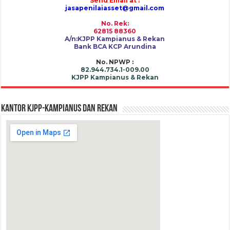
Send Email at :
jasapenilaiasset@gmail.com
No. Rek:
62815 88360
A/n:KJPP Kampianus & Rekan
Bank BCA KCP Arundina
No. NPWP :
82.944.734.1-009.00
KJPP Kampianus & Rekan
Kantor KJPP-KAMPIANUS dan REKAN