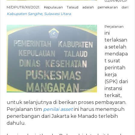
02/PPK/PLP
M/DPUTR/XII/2021. Kepulauan Talaud adalah pemekaran dari
Kabupaten Sangihe, Sulawesi Utara
.
Perjalanan
ini
terlaksan
a setelah
mendapa
t surat
perintah
kerja
(SPK) dari
instansi
terkait,
untuk selanjutnya di berikan proses pembayaran.
Perjalanan tim
penilai asset
ini harus menempuh
penerbangan dari Jakarta ke Manado terlebih
dahulu.