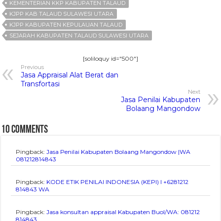
KEMENTERIAN KKP KABUPATEN TALAUD
KJPP KAB TALAUD SULAWESI UTARA
KJPP KABUPATEN KEPULAUAN TALAUD
SEJARAH KABUPATEN TALAUD SULAWESI UTARA
[soliloquy id="500"]
Previous
Jasa Appraisal Alat Berat dan
Transfortasi
Next
Jasa Penilai Kabupaten
Bolaang Mangondow
10 comments
Pingback:
Jasa Penilai Kabupaten Bolaang Mangondow |WA
081212814843
Pingback:
KODE ETIK PENILAI INDONESIA (KEPI) I +6281212
814843 WA
Pingback:
Jasa konsultan appraisal Kabupaten Buol/WA: 081212
814843