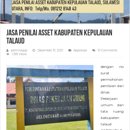
Jasa Penilai Asset Kabupaten Kepulauan
Talaud
adminkjpp
December 31, 2021
Appraisal
10 Comments
1,159 Views
dengan no
surat
permohonan
penilaian dari
dinas
Pekerjaan
umum dan
tata ruang
kabupaten
talaud