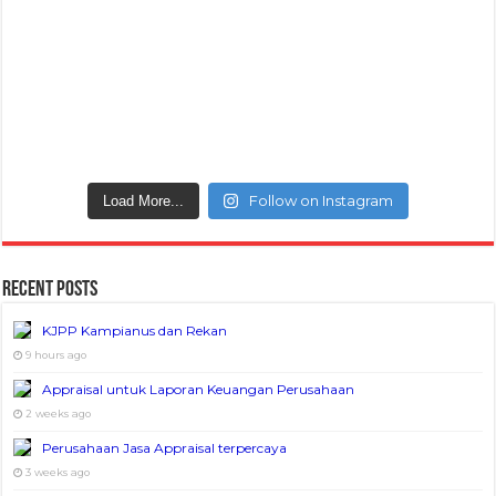
Follow on Instagram
Load More...
Recent Posts
KJPP Kampianus dan Rekan
9 hours ago
Appraisal untuk Laporan Keuangan Perusahaan
2 weeks ago
Perusahaan Jasa Appraisal terpercaya
3 weeks ago